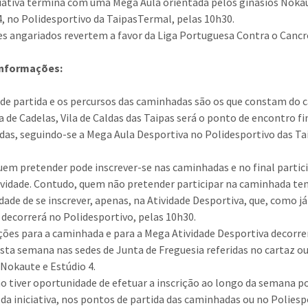
ciativa termina com uma Mega Aula orientada pelos ginásios Noka
4, no Polidesportivo da TaipasTermal, pelas 10h30.
es angariados revertem a favor da Liga Portuguesa Contra o Cancr
informações:
de partida e os percursos das caminhadas são os que constam do c
a de Cadelas, Vila de Caldas das Taipas será o ponto de encontro fi
as, seguindo-se a Mega Aula Desportiva no Polidesportivo das Ta
uem pretender pode inscrever-se nas caminhadas e no final partic
vidade. Contudo, quem não pretender participar na caminhada te
dade de se inscrever, apenas, na Atividade Desportiva, que, como já
, decorrerá no Polidesportivo, pelas 10h30.
ições para a caminhada e para a Mega Atividade Desportiva decorr
sta semana nas sedes de Junta de Freguesia referidas no cartaz o
 Nokaute e Estúdio 4.
 tiver oportunidade de efetuar a inscrição ao longo da semana p
a da iniciativa, nos pontos de partida das caminhadas ou no Poliesp