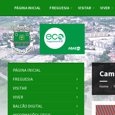
Skip
Skip
Skip
Skip
to
to
to
to
PÁGINA INICIAL
FREGUESIA
VISITAR
VIVER
content
left
right
footer
sidebar
sidebar
PÁGINA INICIAL
Cami
FREGUESIA
Home
/
VISITAR
VIVER
BALCÃO DIGITAL