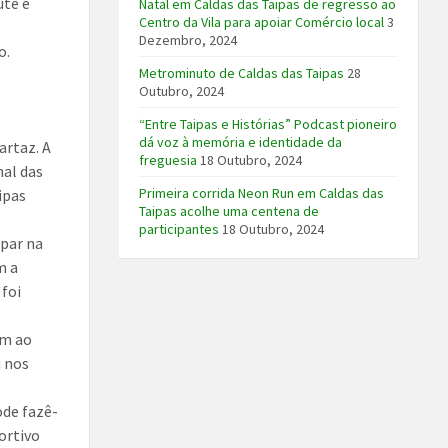
ute e
Natal em Caldas das Taipas de regresso ao
Centro da Vila para apoiar Comércio local
3
Dezembro, 2024
o.
Metrominuto de Caldas das Taipas
28
Outubro, 2024
“Entre Taipas e Histórias” Podcast pioneiro
dá voz à memória e identidade da
artaz. A
freguesia
18 Outubro, 2024
nal das
Primeira corrida Neon Run em Caldas das
ipas
Taipas acolhe uma centena de
participantes
18 Outubro, 2024
ipar na
m a
 foi
em ao
u nos
ode fazê-
ortivo