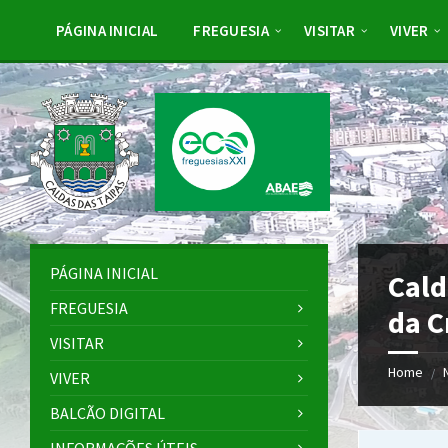
Skip
Skip
Skip
Skip
to
to
to
to
PÁGINA INICIAL
FREGUESIA
VISITAR
VIVER
content
left
right
footer
sidebar
sidebar
PÁGINA INICIAL
Cald
FREGUESIA
da C
VISITAR
Home
/
VIVER
BALCÃO DIGITAL