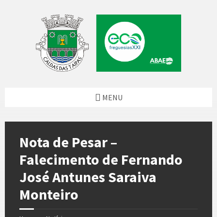
Skip
Skip
Skip
Skip
to
to
to
to
content
left
right
footer
sidebar
sidebar
MENU
Nota de Pesar –
Falecimento de Fernando
José Antunes Saraiva
Monteiro