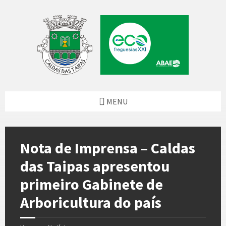
Skip
Skip
Skip
Skip
to
to
to
to
content
left
right
footer
sidebar
sidebar
MENU
Nota de Imprensa – Caldas
das Taipas apresentou
primeiro Gabinete de
Arboricultura do país