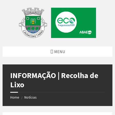
Skip
Skip
Skip
Skip
to
to
to
to
content
left
right
footer
sidebar
sidebar
MENU
INFORMAÇÃO | Recolha de
Lixo
Home
Notícias
/