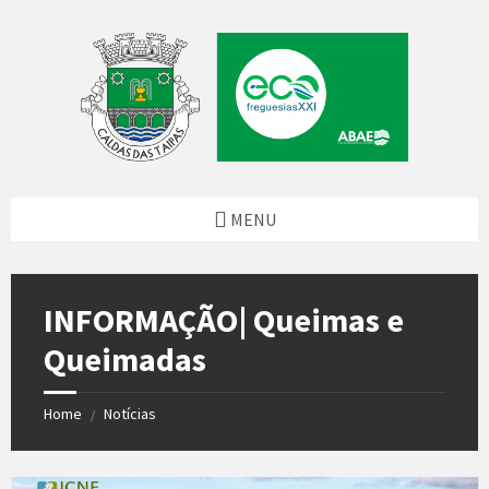
Skip
Skip
Skip
Skip
to
to
to
to
content
left
right
footer
sidebar
sidebar
MENU
INFORMAÇÃO| Queimas e
Queimadas
Home
Notícias
/