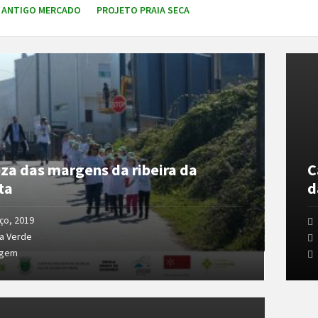
 ANTIGO MERCADO
PROJETO PRAIA SECA
Open
Galler
za das margens da ribeira da
C
ta
d
ço, 2019
a Verde
agem