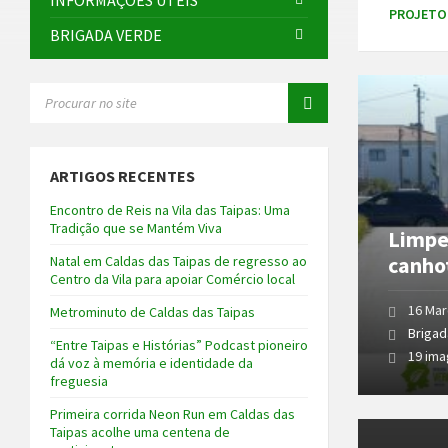
INFORMAÇÕES ÚTEIS
PROJETO
BRIGADA VERDE
Open
SEARCH:
Gallery
ARTIGOS RECENTES
Encontro de Reis na Vila das Taipas: Uma
Tradição que se Mantém Viva
Limpe
canho
Natal em Caldas das Taipas de regresso ao
Centro da Vila para apoiar Comércio local
16 Mar
Metrominuto de Caldas das Taipas
Brigad
“Entre Taipas e Histórias” Podcast pioneiro
19 im
dá voz à memória e identidade da
freguesia
Primeira corrida Neon Run em Caldas das
Open
Taipas acolhe uma centena de
Gallery