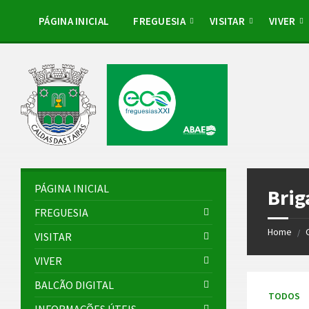
Skip
Skip
Skip
to
to
to
PÁGINA INICIAL
FREGUESIA
VISITAR
VIVER
content
left
footer
sidebar
PÁGINA INICIAL
Brig
FREGUESIA
Home
/
VISITAR
VIVER
BALCÃO DIGITAL
TODOS