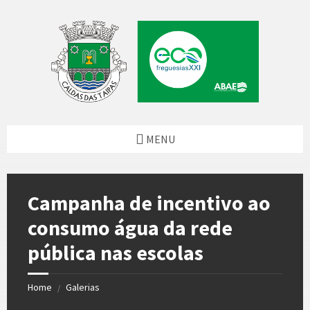
Skip
Skip
Skip
to
to
to
content
left
footer
sidebar
MENU
Campanha de incentivo ao
consumo água da rede
pública nas escolas
Home
Galerias
/