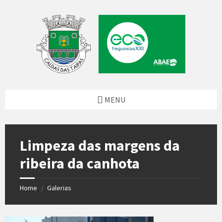
Skip
Skip
Skip
to
to
to
content
left
footer
sidebar
MENU
Limpeza das margens da
ribeira da canhota
Home
Galerias
/