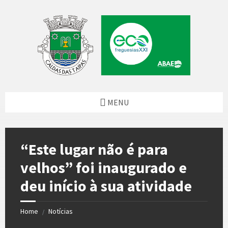
Skip
Skip
Skip
Skip
to
to
to
to
content
left
right
footer
sidebar
sidebar
MENU
“Este lugar não é para
velhos” foi inaugurado e
deu início à sua atividade
Home
Notícias
/