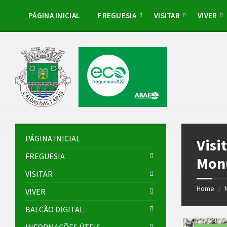
Skip
Skip
Skip
Skip
to
to
to
to
PÁGINA INICIAL
FREGUESIA
VISITAR
VIVER
content
left
right
footer
sidebar
sidebar
PÁGINA INICIAL
Visi
FREGUESIA
Monu
VISITAR
Home
/
VIVER
BALCÃO DIGITAL