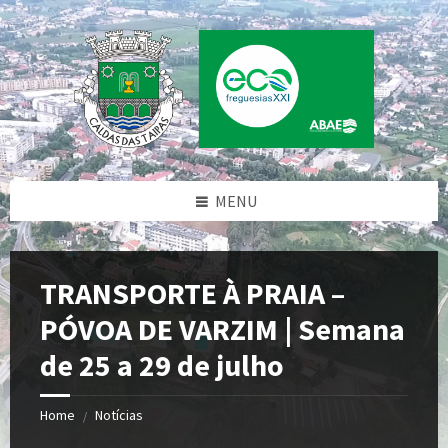
Skip
Skip
Skip
Skip
to
to
to
to
content
left
right
footer
sidebar
sidebar
MENU
TRANSPORTE À PRAIA –
PÓVOA DE VARZIM | Semana
de 25 a 29 de julho
Home
Notícias
/