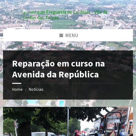
Skip
Skip
Skip
Skip
to
to
to
to
content
left
right
footer
sidebar
sidebar
MENU
Reparação em curso na
Avenida da República
Home
Notícias
/