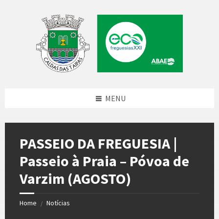
Skip
Skip
Skip
Skip
to
to
to
to
content
left
right
footer
sidebar
sidebar
MENU
PASSEIO DA FREGUESIA |
Passeio à Praia – Póvoa de
Varzim (AGOSTO)
Home
Notícias
/