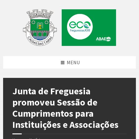
Skip
Skip
Skip
Skip
to
to
to
to
content
left
right
footer
sidebar
sidebar
MENU
Junta de Freguesia
promoveu Sessão de
Cumprimentos para
Instituições e Associações