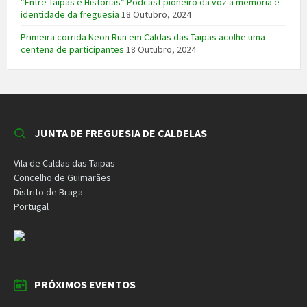
“Entre Taipas e Histórias” Podcast pioneiro dá voz à memória e
identidade da freguesia
18 Outubro, 2024
Primeira corrida Neon Run em Caldas das Taipas acolhe uma
centena de participantes
18 Outubro, 2024
JUNTA DE FREGUESIA DE CALDELAS
Vila de Caldas das Taipas
Concelho de Guimarães
Distrito de Braga
Portugal
PRÓXIMOS EVENTOS