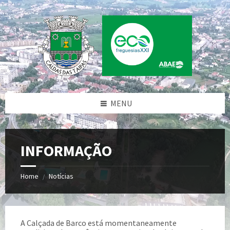
Skip
Skip
Skip
Skip
to
to
to
to
content
left
right
footer
sidebar
sidebar
MENU
INFORMAÇÃO
Home
Notícias
/
A Calçada de Barco está momentaneamente