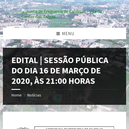
Skip
Skip
Skip
Skip
to
to
to
to
content
left
right
footer
sidebar
sidebar
MENU
EDITAL | SESSÃO PÚBLICA
DO DIA 16 DE MARÇO DE
2020, ÀS 21:00 HORAS
Home
Notícias
/