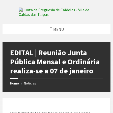
Skip
Skip
Skip
Skip
to
to
to
to
content
left
right
footer
sidebar
sidebar
MENU
EDITAL | Reunião Junta
Pública Mensal e Ordinária
realiza-se a 07 de janeiro
Home
Notícias
/