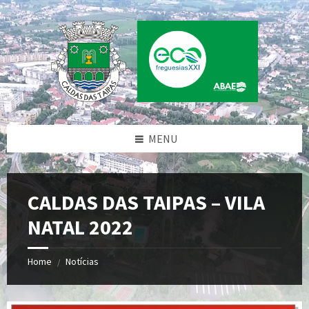
Skip
Skip
Skip
Skip
to
to
to
to
content
left
right
footer
sidebar
sidebar
MENU
CALDAS DAS TAIPAS – VILA
NATAL 2022
Home
Notícias
/