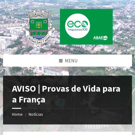
Skip
Skip
Skip
Skip
to
to
to
to
content
left
right
footer
sidebar
sidebar
MENU
AVISO | Provas de Vida para
a França
Home
Notícias
/