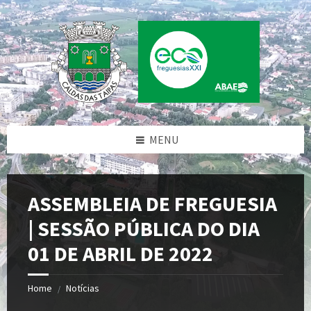
Skip
Skip
Skip
Skip
to
to
to
to
content
left
right
footer
sidebar
sidebar
MENU
ASSEMBLEIA DE FREGUESIA
| SESSÃO PÚBLICA DO DIA
01 DE ABRIL DE 2022
Home
Notícias
/