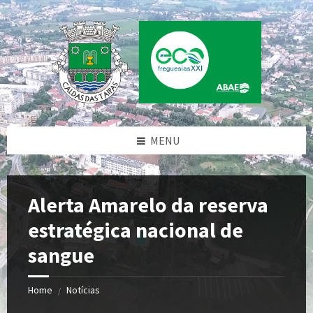
Skip
Skip
Skip
Skip
to
to
to
to
content
left
right
footer
sidebar
sidebar
MENU
Alerta Amarelo da reserva
estratégica nacional de
sangue
Home
Notícias
/