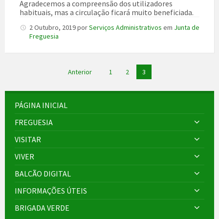
Agradecemos a compreensão dos utilizadores
habituais, mas a circulação ficará muito beneficiada.
2 Outubro, 2019
por
Serviços Administrativos
em
Junta de
Freguesia
Paginação
Anterior
1
2
3
dos
conteúdos
PÁGINA INICIAL
FREGUESIA
VISITAR
VIVER
BALCÃO DIGITAL
INFORMAÇÕES ÚTEIS
BRIGADA VERDE