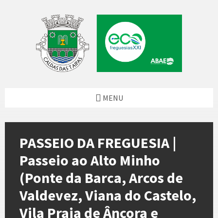
Skip
Skip
Skip
Skip
to
to
to
to
content
left
right
footer
sidebar
sidebar
MENU
PASSEIO DA FREGUESIA |
Passeio ao Alto Minho
(Ponte da Barca, Arcos de
Valdevez, Viana do Castelo,
Vila Praia de Âncora e