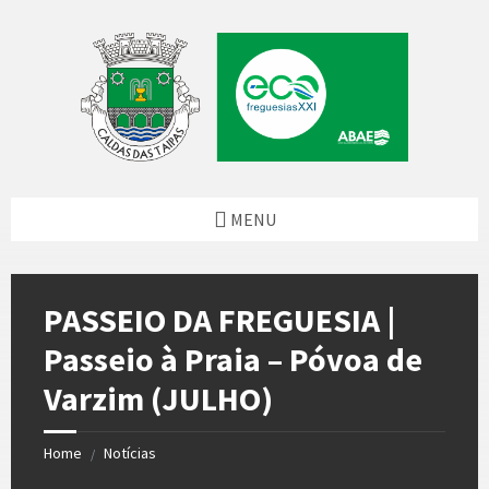
Skip
Skip
Skip
Skip
to
to
to
to
content
left
right
footer
sidebar
sidebar
MENU
PASSEIO DA FREGUESIA |
Passeio à Praia – Póvoa de
Varzim (JULHO)
Home
Notícias
/