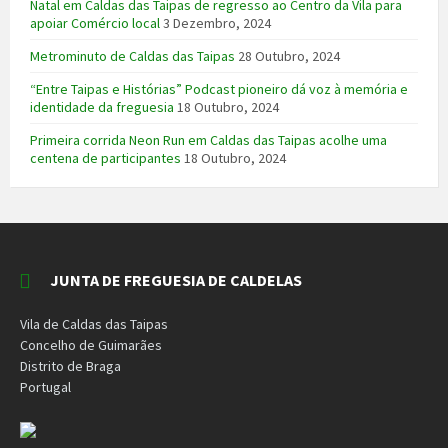
Natal em Caldas das Taipas de regresso ao Centro da Vila para
apoiar Comércio local
3 Dezembro, 2024
Metrominuto de Caldas das Taipas
28 Outubro, 2024
“Entre Taipas e Histórias” Podcast pioneiro dá voz à memória e
identidade da freguesia
18 Outubro, 2024
Primeira corrida Neon Run em Caldas das Taipas acolhe uma
centena de participantes
18 Outubro, 2024
JUNTA DE FREGUESIA DE CALDELAS
Vila de Caldas das Taipas
Concelho de Guimarães
Distrito de Braga
Portugal