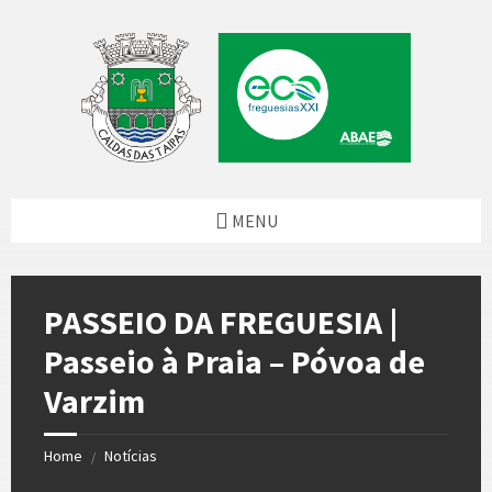
Skip
Skip
Skip
Skip
to
to
to
to
content
left
right
footer
sidebar
sidebar
MENU
PASSEIO DA FREGUESIA |
Passeio à Praia – Póvoa de
Varzim
Home
Notícias
/