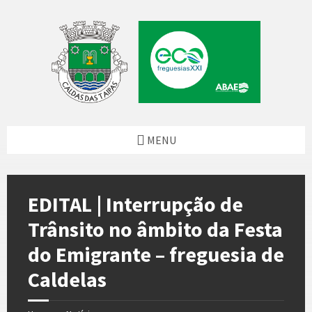
Skip
Skip
Skip
Skip
to
to
to
to
content
left
right
footer
sidebar
sidebar
MENU
EDITAL | Interrupção de
Trânsito no âmbito da Festa
do Emigrante – freguesia de
Caldelas