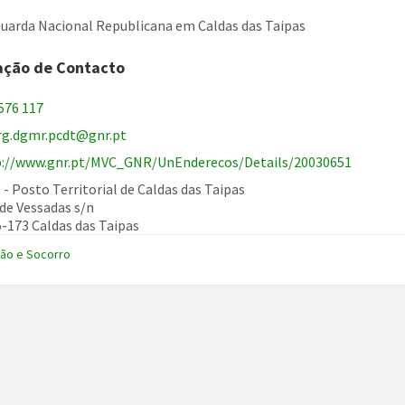
uarda Nacional Republicana em Caldas das Taipas
ação de Contacto
576 117
brg.dgmr.pcdt@gnr.pt
p://www.gnr.pt/MVC_GNR/UnEnderecos/Details/20030651
- Posto Territorial de Caldas das Taipas
de Vessadas s/n
-173 Caldas das Taipas
ão e Socorro