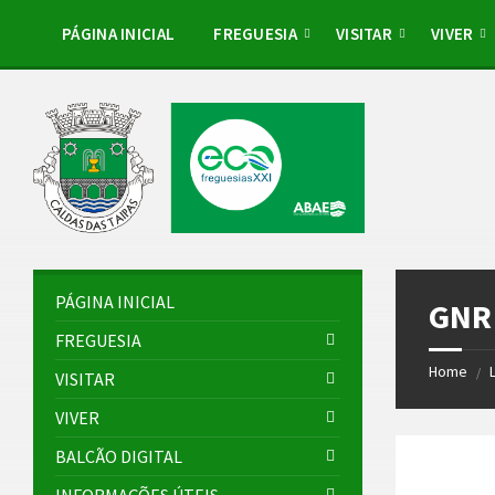
Skip
Skip
Skip
to
to
to
PÁGINA INICIAL
FREGUESIA
VISITAR
VIVER
content
left
footer
sidebar
PÁGINA INICIAL
GNR 
FREGUESIA
Home
/
VISITAR
VIVER
BALCÃO DIGITAL