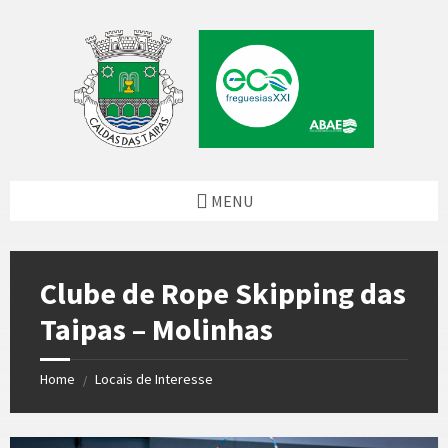
Skip
Skip
Skip
to
to
to
content
left
footer
sidebar
MENU
Clube de Rope Skipping das
Taipas – Molinhas
Home
Locais de Interesse
/