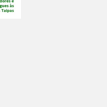
dores e
gues às
s Taipas