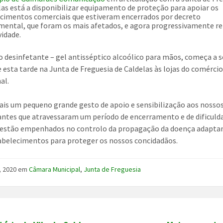
las está a disponibilizar equipamento de proteção para apoiar os
cimentos comerciais que estiveram encerrados por decreto
mental, que foram os mais afetados, e agora progressivamente 
vidade.
o desinfetante – gel antisséptico alcoólico para mãos, começa a s
 esta tarde na Junta de Freguesia de Caldelas às lojas do comérci
al.
ais um pequeno grande gesto de apoio e sensibilização aos nosso
ntes que atravessaram um período de encerramento e de dificuld
 estão empenhados no controlo da propagação da doença adapta
abelecimentos para proteger os nossos concidadãos.
, 2020
em
Câmara Municipal
,
Junta de Freguesia