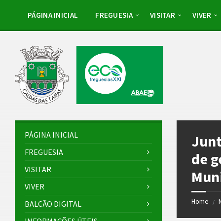
Skip
Skip
Skip
Skip
to
to
to
to
PÁGINA INICIAL
FREGUESIA
VISITAR
VIVER
content
left
right
footer
sidebar
sidebar
PÁGINA INICIAL
Junt
FREGUESIA
de g
VISITAR
Muni
VIVER
Home
/
BALCÃO DIGITAL