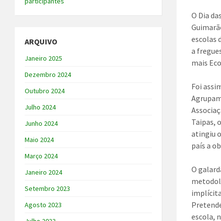
participantes
O Dia da
Guimarãe
escolas 
ARQUIVO
a fregue
Janeiro 2025
mais Eco
Dezembro 2024
Foi assi
Outubro 2024
Agrupame
Julho 2024
Associaç
Taipas, 
Junho 2024
atingiu 
Maio 2024
país a o
Março 2024
O galard
Janeiro 2024
metodolo
Setembro 2023
implícit
Pretende
Agosto 2023
escola, 