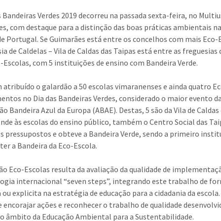
s Bandeiras Verdes 2019 decorreu na passada sexta-feira, no Multi
s, com destaque para a distinção das boas práticas ambientais n
de Portugal. Se Guimarães está entre os concelhos com mais Eco-
sia de Caldelas – Vila de Caldas das Taipas está entre as freguesias
-Escolas, com 5 instituições de ensino com Bandeira Verde.
m atribuído o galardão a 50 escolas vimaranenses e ainda quatro E
ntos no Dia das Bandeiras Verdes, considerado o maior evento d
ão Bandeira Azul da Europa (ABAE). Destas, 5 são da Vila de Caldas
onde às escolas do ensino público, também o Centro Social das Ta
os pressupostos e obteve a Bandeira Verde, sendo a primeiro instit
bter a Bandeira da Eco-Escola.
ão Eco-Escolas resulta da avaliação da qualidade de implementaç
gia internacional “seven steps”, integrando este trabalho de fo
a ou explicita na estratégia de educação para a cidadania da escola.
 encorajar ações e reconhecer o trabalho de qualidade desenvolvi
no âmbito da Educação Ambiental para a Sustentabilidade.