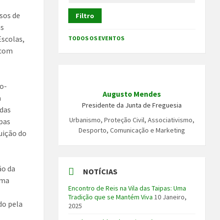
usos de
Filtro
as
Escolas,
TODOS OS EVENTOS
 com
co-
Augusto Mendes
a
Presidente da Junta de Freguesia
 das
Urbanismo, Proteção Civil, Associativismo,
ipas
Desporto, Comunicação e Marketing
uição do
ão da
NOTÍCIAS
rma
Encontro de Reis na Vila das Taipas: Uma
Tradição que se Mantém Viva
10 Janeiro,
do pela
2025