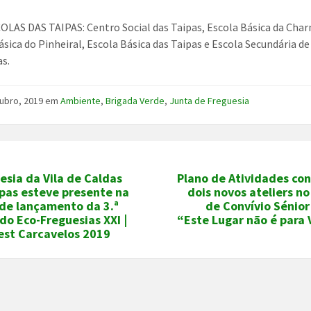
LAS DAS TAIPAS: Centro Social das Taipas, Escola Básica da Char
ásica do Pinheiral, Escola Básica das Taipas e Escola Secundária de
as.
ubro, 2019
em
Ambiente
,
Brigada Verde
,
Junta de Freguesia
esia da Vila de Caldas
Plano de Atividades co
pas esteve presente na
dois novos ateliers n
 de lançamento da 3.ª
de Convívio Sénior
do Eco-Freguesias XXI |
“Este Lugar não é para 
est Carcavelos 2019