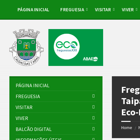
Skip
Skip
Skip
Skip
to
to
to
to
PÁGINA INICIAL
FREGUESIA
VISITAR
VIVER
content
left
right
footer
sidebar
sidebar
PÁGINA INICIAL
Freg
FREGUESIA
Taip
VISITAR
Eco-
VIVER
Home
/
BALCÃO DIGITAL