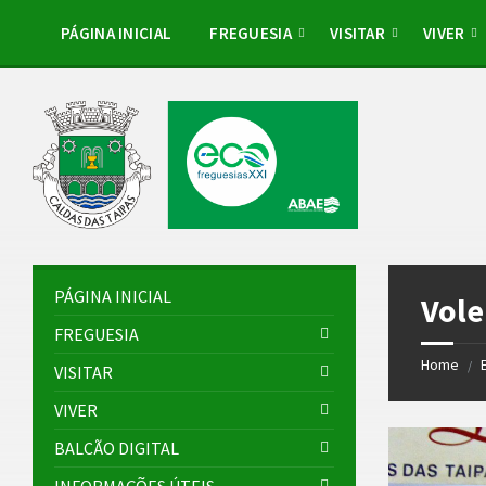
Skip
Skip
Skip
to
to
to
PÁGINA INICIAL
FREGUESIA
VISITAR
VIVER
content
left
footer
sidebar
PÁGINA INICIAL
Vole
FREGUESIA
Home
/
VISITAR
VIVER
BALCÃO DIGITAL