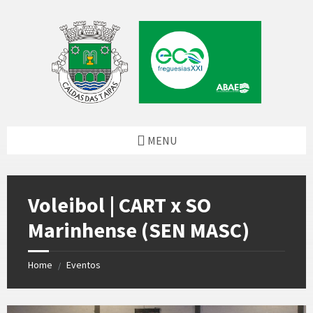
Skip
Skip
Skip
to
to
to
content
left
footer
sidebar
MENU
Voleibol | CART x SO
Marinhense (SEN MASC)
Home
Eventos
/