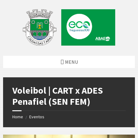
Skip
Skip
Skip
to
to
to
content
left
footer
sidebar
MENU
Voleibol | CART x ADES
Penafiel (SEN FEM)
Home
Eventos
/