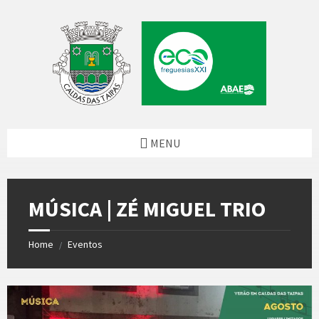
Skip
Skip
Skip
to
to
to
content
left
footer
sidebar
MENU
MÚSICA | ZÉ MIGUEL TRIO
Home
Eventos
/