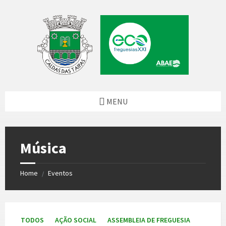
Skip
Skip
Skip
to
to
to
content
left
footer
sidebar
MENU
Música
Home
Eventos
/
TODOS
AÇÃO SOCIAL
ASSEMBLEIA DE FREGUESIA