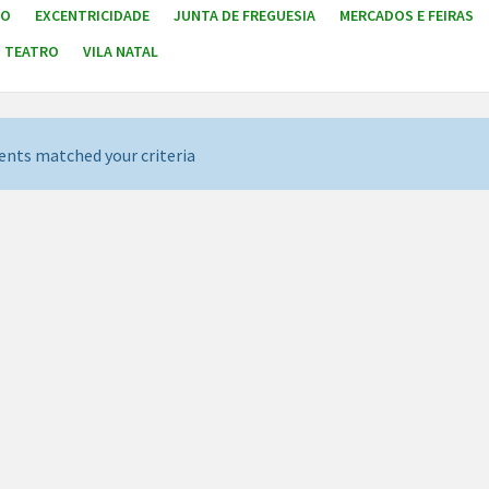
TO
EXCENTRICIDADE
JUNTA DE FREGUESIA
MERCADOS E FEIRAS
TEATRO
VILA NATAL
ents matched your criteria