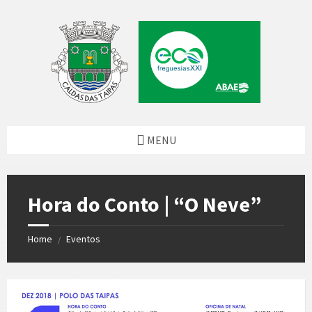
Skip
Skip
Skip
to
to
to
content
left
footer
sidebar
MENU
Hora do Conto | “O Neve”
Home
Eventos
/