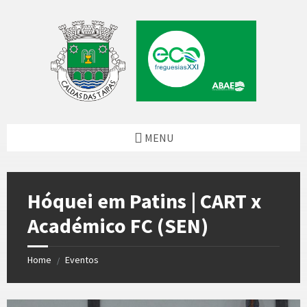
Skip
Skip
Skip
to
to
to
content
left
footer
sidebar
MENU
Hóquei em Patins | CART x
Académico FC (SEN)
Home
Eventos
/