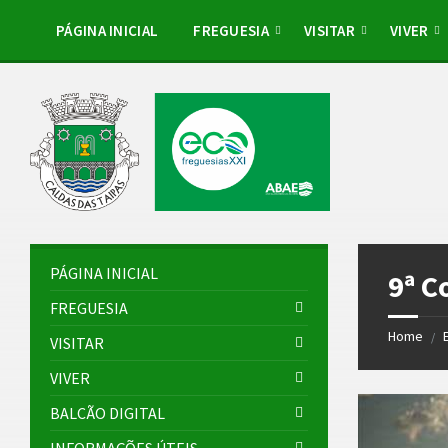
Skip
Skip
Skip
to
to
to
PÁGINA INICIAL
FREGUESIA
VISITAR
VIVER
content
left
footer
sidebar
PÁGINA INICIAL
9ª C
FREGUESIA
Home
/
VISITAR
VIVER
BALCÃO DIGITAL