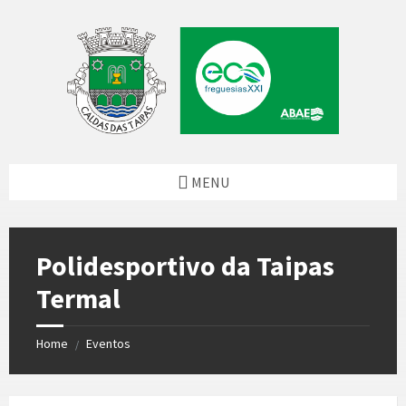
Skip
Skip
Skip
to
to
to
content
left
footer
sidebar
MENU
Polidesportivo da Taipas
Termal
Home
Eventos
/