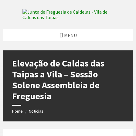
Skip
Skip
Skip
Skip
to
to
to
to
content
left
right
footer
sidebar
sidebar
MENU
Elevação de Caldas das
Taipas a Vila – Sessão
Solene Assembleia de
Freguesia
Home
Notícias
/