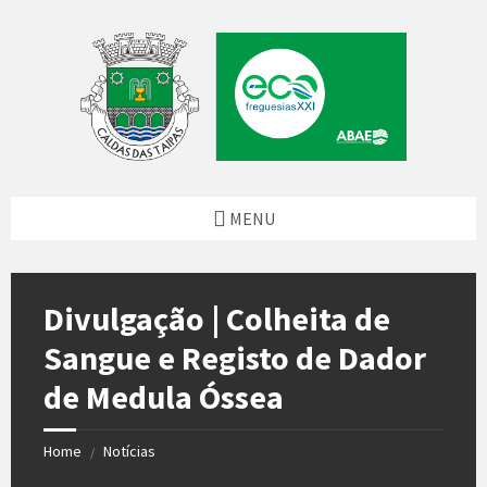
Skip
Skip
Skip
Skip
to
to
to
to
content
left
right
footer
sidebar
sidebar
MENU
Divulgação | Colheita de
Sangue e Registo de Dador
de Medula Óssea
Home
Notícias
/