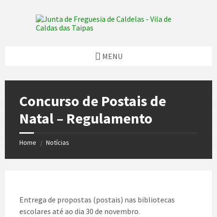
Skip
Skip
Skip
Skip
to
to
to
to
content
left
right
footer
sidebar
sidebar
MENU
Concurso de Postais de
Natal – Regulamento
Home
Notícias
/
Entrega de propostas (postais) nas bibliotecas
escolares até ao dia 30 de novembro.