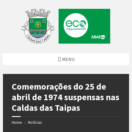
Skip
Skip
Skip
Skip
to
to
to
to
content
left
right
footer
sidebar
sidebar
MENU
Comemorações do 25 de
abril de 1974 suspensas nas
Caldas das Taipas
Home
Notícias
/