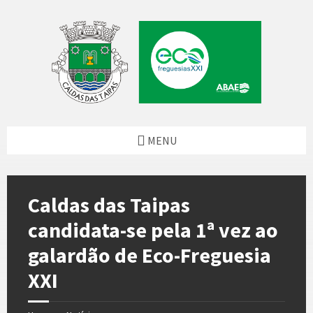
Skip
Skip
Skip
Skip
to
to
to
to
content
left
right
footer
sidebar
sidebar
MENU
Caldas das Taipas
candidata-se pela 1ª vez ao
galardão de Eco-Freguesia
XXI