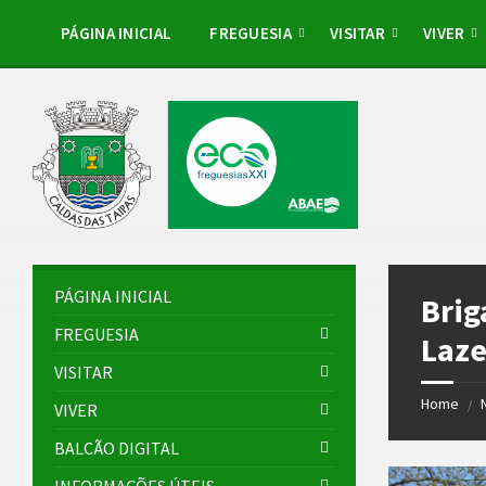
Skip
Skip
Skip
Skip
to
to
to
to
PÁGINA INICIAL
FREGUESIA
VISITAR
VIVER
content
left
right
footer
sidebar
sidebar
PÁGINA INICIAL
Brig
FREGUESIA
Laze
VISITAR
Home
/
VIVER
BALCÃO DIGITAL