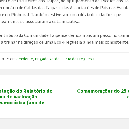
nto de Escuteiros das Taipas, do Agrupamento de Escolas das Ta
ecundária de Caldas das Taipas e das Associações de Pais das Escol
 e do Pinheiral. Também estiveram uma dúzia de cidadãos que
eamente se associaram a esta iniciativa.
ontributo da Comunidade Taipense demos mais um passo no cami
a trilhar na direção de uma Eco-Freguesia ainda mais consistente
l, 2019
em
Ambiente
,
Brigada Verde
,
Junta de Freguesia
ntação do Relatório do
Comemorações do 25 d
ma de Vacinação
eumocócica (ano de