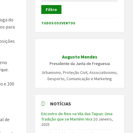
Filtro
loga do
TODOS OS EVENTOS
cos para
osições
Augusto Mendes
ueno
Presidente da Junta de Freguesia
rque.
Urbanismo, Proteção Civil, Associativismo,
Desporto, Comunicação e Marketing
ro e 100
o
NOTÍCIAS
Encontro de Reis na Vila das Taipas: Uma
al de
Tradição que se Mantém Viva
10 Janeiro,
2025