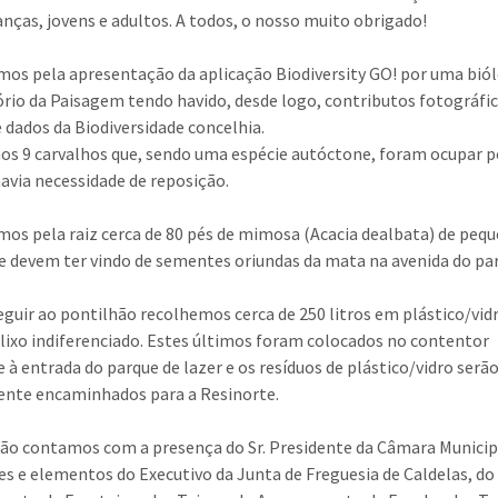
ianças, jovens e adultos. A todos, o nosso muito obrigado!
s pela apresentação da aplicação Biodiversity GO! por uma bió
rio da Paisagem tendo havido, desde logo, contributos fotográfi
e dados da Biodiversidade concelhia.
s 9 carvalhos que, sendo uma espécie autóctone, foram ocupar p
avia necessidade de reposição.
s pela raiz cerca de 80 pés de mimosa (Acacia dealbata) de peq
e devem ter vindo de sementes oriundas da mata na avenida do pa
eguir ao pontilhão recolhemos cerca de 250 litros em plástico/vid
e lixo indiferenciado. Estes últimos foram colocados no contentor
e à entrada do parque de lazer e os resíduos de plástico/vidro serã
nte encaminhados para a Resinorte.
ão contamos com a presença do Sr. Presidente da Câmara Municip
s e elementos do Executivo da Junta de Freguesia de Caldelas, do