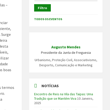
las –
Filtro
TODOS OS EVENTOS
nciar
biente,
. Surge
deira
desta
Augusto Mendes
veis,
Presidente da Junta de Freguesia
ilizar
Urbanismo, Proteção Civil, Associativismo,
idade
Desporto, Comunicação e Marketing
as boas
NOTÍCIAS
os termos
ro.
Encontro de Reis na Vila das Taipas: Uma
Tradição que se Mantém Viva
10 Janeiro,
ja
2025