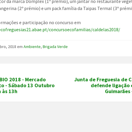
r da marca Domplex (1º prémio), um jantar no restaurante vege
angerina (2º prémio) e um pack família da Taipas Termal (3º prémi
ormações e participação no concurso em
ecofreguesias21.abae.pt/concursoecofamilias/caldelas2018/
bro, 2018
em
Ambiente
,
Brigada Verde
 BIO 2018 - Mercado
Junta de Freguesia de C
co - Sábado 13 Outubro
defende ligação 
 às 13h
Guimarães 