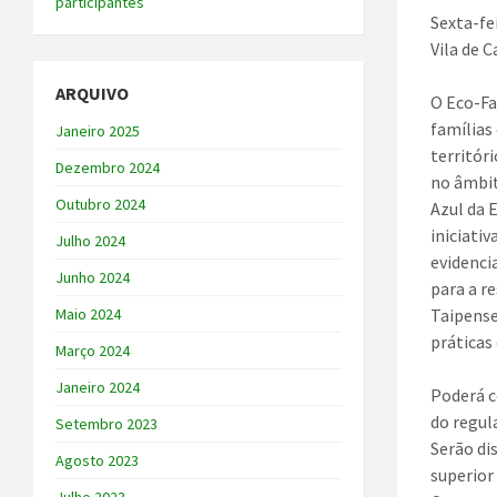
participantes
Sexta-fe
Vila de C
ARQUIVO
O Eco-Fa
famílias
Janeiro 2025
territór
Dezembro 2024
no âmbit
Outubro 2024
Azul da 
iniciati
Julho 2024
evidenci
Junho 2024
para a r
Taipense
Maio 2024
práticas 
Março 2024
Janeiro 2024
Poderá c
do regul
Setembro 2023
Serão di
Agosto 2023
superior