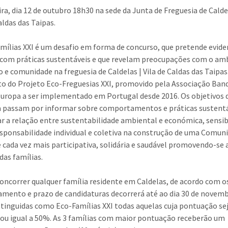
ira, dia 12 de outubro 18h30 na sede da Junta de Freguesia de Calde
aldas das Taipas.
mílias XXI é um desafio em forma de concurso, que pretende evide
 com práticas sustentáveis e que revelam preocupações com o am
io e comunidade na freguesia de Caldelas | Vila de Caldas das Taipas
o do Projeto Eco-Freguesias XXI, promovido pela Associação Ban
Europa a ser implementado em Portugal desde 2016. Os objetivos 
va passam por informar sobre comportamentos e práticas sustentá
ar a relação entre sustentabilidade ambiental e económica, sensib
esponsabilidade individual e coletiva na construção de uma Comun
 cada vez mais participativa, solidária e saudável promovendo-se 
das famílias.
oncorrer qualquer família residente em Caldelas, de acordo com 
amento e prazo de candidaturas decorrerá até ao dia 30 de novemb
stinguidas como Eco-Famílias XXI todas aquelas cuja pontuação se
 ou igual a 50%. As 3 famílias com maior pontuação receberão um