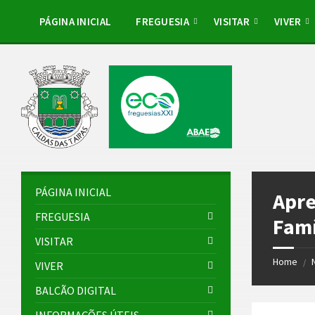
Skip
Skip
Skip
Skip
to
to
to
to
PÁGINA INICIAL
FREGUESIA
VISITAR
VIVER
content
left
right
footer
sidebar
sidebar
PÁGINA INICIAL
Apre
FREGUESIA
Famí
VISITAR
Home
/
VIVER
BALCÃO DIGITAL