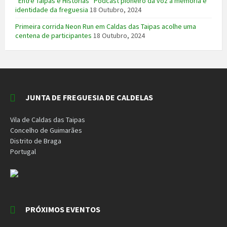
“Entre Taipas e Histórias” Podcast pioneiro dá voz à memória e
identidade da freguesia
18 Outubro, 2024
Primeira corrida Neon Run em Caldas das Taipas acolhe uma
centena de participantes
18 Outubro, 2024
JUNTA DE FREGUESIA DE CALDELAS
Vila de Caldas das Taipas
Concelho de Guimarães
Distrito de Braga
Portugal
PRÓXIMOS EVENTOS