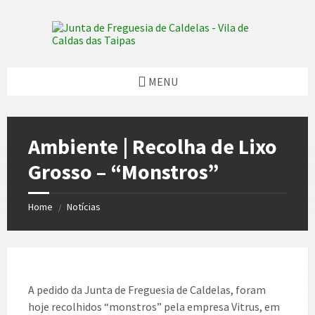
Skip
Skip
Skip
Skip
to
to
to
to
content
left
right
footer
sidebar
sidebar
MENU
Ambiente | Recolha de Lixo
Grosso – “Monstros”
Home
Notícias
/
A pedido da Junta de Freguesia de Caldelas, foram
hoje recolhidos “monstros” pela empresa Vitrus, em