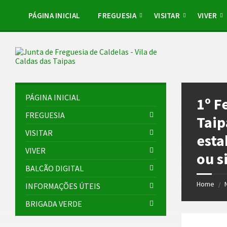
Skip
Skip
Skip
Skip
to
to
to
to
PÁGINA INICIAL
FREGUESIA
VISITAR
VIVER
content
left
right
footer
sidebar
sidebar
PÁGINA INICIAL
1º F
FREGUESIA
Taip
VISITAR
esta
VIVER
ou s
BALCÃO DIGITAL
Home
/
INFORMAÇÕES ÚTEIS
BRIGADA VERDE