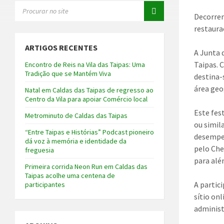
SEARCH:
Decorrem
restaura
ARTIGOS RECENTES
A Junta 
Taipas. 
Encontro de Reis na Vila das Taipas: Uma
Tradição que se Mantém Viva
destina-
área geo
Natal em Caldas das Taipas de regresso ao
Centro da Vila para apoiar Comércio local
Este fes
Metrominuto de Caldas das Taipas
ou simil
“Entre Taipas e Histórias” Podcast pioneiro
desempen
dá voz à memória e identidade da
pelo Che
freguesia
para alé
Primeira corrida Neon Run em Caldas das
Taipas acolhe uma centena de
A partic
participantes
sítio on
administ